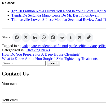
Related:
Top 10 Fashion Nova Outfits You Need in Your Closet Right
Tienda De Segunda Mano Cerca De Mi: Best Finds Await
Thomasville Lowell 8-Piece Modular Sectional Review And Ti
Share:
Tagged in :
guadagnare vendendo selfie nud
quale selfie inviare
selfi
Categorized in :
Breaking News
Post
How Do You Prepare For A Deep House Cleaning?
What to Know About Non-Surgical Skin Tightening Treatments
navigation
Search
for:
Contact Us
Your name
Your email