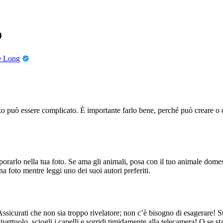
o
e Long
gazzo può essere complicato. È importante farlo bene, perché può creare o 
orporarlo nella tua foto. Se ama gli animali, posa con il tuo animale domes
na foto mentre leggi uno dei suoi autori preferiti.
 Assicurati che non sia troppo rivelatore; non c’è bisogno di esagerare! St
ttuolo, sciogli i capelli e sorridi timidamente alla telecamera! O se st