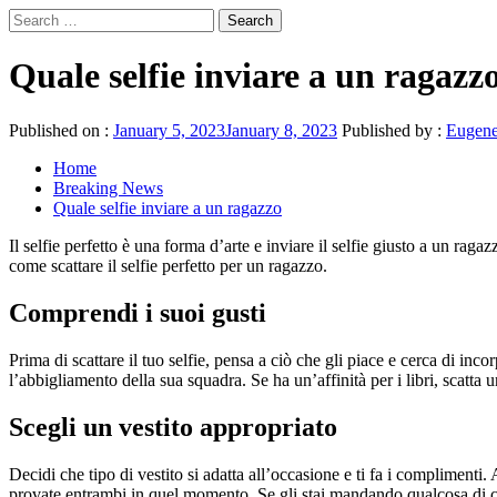
Skip
Search
to
for:
Primary
News Journal Live
content
Where Journalism Comes Alive
Menu
Quale selfie inviare a un ragazz
Published on :
January 5, 2023
January 8, 2023
Published by :
Eugen
Home
Breaking News
Quale selfie inviare a un ragazzo
Il selfie perfetto è una forma d’arte e inviare il selfie giusto a un ra
come scattare il selfie perfetto per un ragazzo.
Comprendi i suoi gusti
Prima di scattare il tuo selfie, pensa a ciò che gli piace e cerca di inc
l’abbigliamento della sua squadra. Se ha un’affinità per i libri, scatta u
Scegli un vestito appropriato
Decidi che tipo di vestito si adatta all’occasione e ti fa i complimenti.
provate entrambi in quel momento. Se gli stai mandando qualcosa di cive