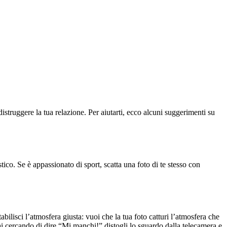
distruggere la tua relazione. Per aiutarti, ecco alcuni suggerimenti su
tico. Se è appassionato di sport, scatta una foto di te stesso con
abilisci l’atmosfera giusta: vuoi che la tua foto catturi l’atmosfera che
ai cercando di dire “Mi manchi!” distogli lo sguardo dalla telecamera e