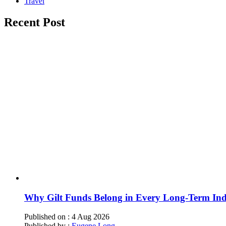
Travel
Recent Post
Why Gilt Funds Belong in Every Long-Term Indi
Published on :
4 Aug 2026
Published by :
Eugene Long