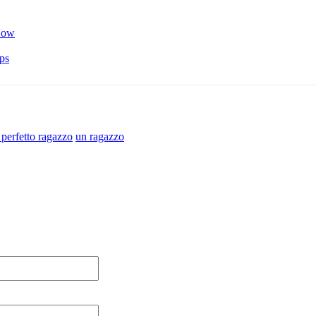
 Now
ps
e perfetto ragazzo
un ragazzo