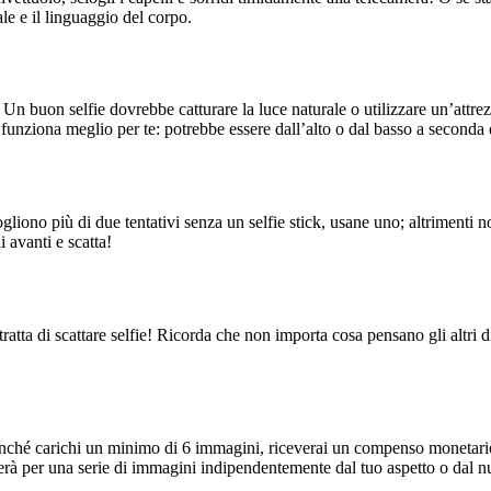
ale e il linguaggio del corpo.
 Un buon selfie dovrebbe catturare la luce naturale o utilizzare un’attrez
funziona meglio per te: potrebbe essere dall’alto o dal basso a seconda 
gliono più di due tentativi senza un selfie stick, usane uno; altrimenti n
 avanti e scatta!
tta di scattare selfie! Ricorda che non importa cosa pensano gli altri di 
 Finché carichi un minimo di 6 immagini, riceverai un compenso monetari
agherà per una serie di immagini indipendentemente dal tuo aspetto o dal 